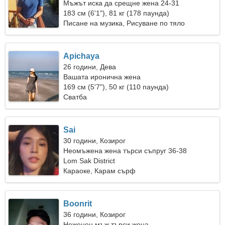
Мъжът иска да срещне жена 24-31
183 см (6'1"), 81 кг (178 паунда)
Писане на музика, Рисуване по тяло
Apichaya
26 години, Дева
Вашата иронична жена
169 см (5'7"), 50 кг (110 паунда)
Сватба
Sai
30 години, Козирог
Неомъжена жена търси съпруг 36-38
Lom Sak District
Караоке, Карам сърф
Boonrit
36 години, Козирог
Неженен мъж търси жена