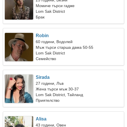
25 години, Везни
Момиче търси гадже
Lom Sak District
Брак
Robin
60 години, Водолей
Мъж търси старша дама 50-55
Lom Sak District
Семейство
Sirada
27 години, Лъв
Жена търси мъж 30-37
Lom Sak District, Тайланд
Приятелство
Alisa
43 години, Овен