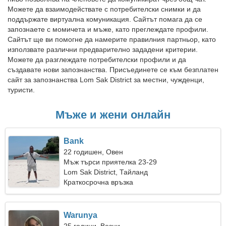
Можете да взаимодействате с потребителски снимки и да
поддържате виртуална комуникация. Сайтът помага да се
запознаете с момичета и мъже, като преглеждате профили.
Сайтът ще ви помогне да намерите правилния партньор, като
използвате различни предварително зададени критерии.
Можете да разглеждате потребителски профили и да
създавате нови запознанства. Присъединете се към безплатен
сайт за запознанства Lom Sak District за местни, чужденци,
туристи.
Мъже и жени онлайн
Bank
22 годишен, Овен
Мъж търси приятелка 23-29
Lom Sak District, Тайланд
Краткосрочна връзка
Warunya