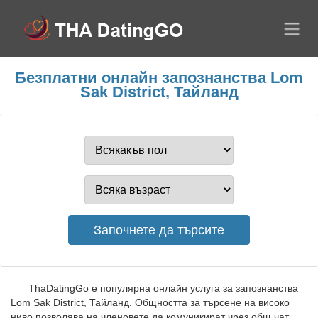
Безплатни онлайн запознанства Lom
Sak District, Тайланд
ThaDatingGo е популярна онлайн услуга за запознанства
Lom Sak District, Тайланд. Общността за търсене на високо
ниво позволява на членовете да комуникират чрез общ чат.