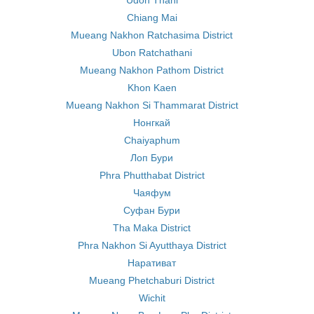
Udon Thani
Chiang Mai
Mueang Nakhon Ratchasima District
Ubon Ratchathani
Mueang Nakhon Pathom District
Khon Kaen
Mueang Nakhon Si Thammarat District
Нонгкай
Chaiyaphum
Лоп Бури
Phra Phutthabat District
Чаяфум
Суфан Бури
Tha Maka District
Phra Nakhon Si Ayutthaya District
Наративат
Mueang Phetchaburi District
Wichit