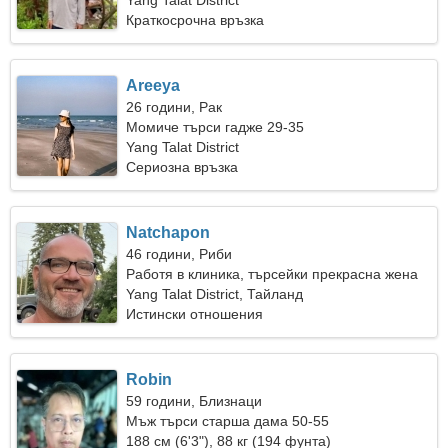
Yang Talat District
Краткосрочна връзка
Areeya
26 години, Рак
Момиче търси гадже 29-35
Yang Talat District
Сериозна връзка
Natchapon
46 години, Риби
Работя в клиника, търсейки прекрасна жена
Yang Talat District, Тайланд
Истински отношения
Robin
59 години, Близнаци
Мъж търси старша дама 50-55
188 см (6'3"), 88 кг (194 фунта)