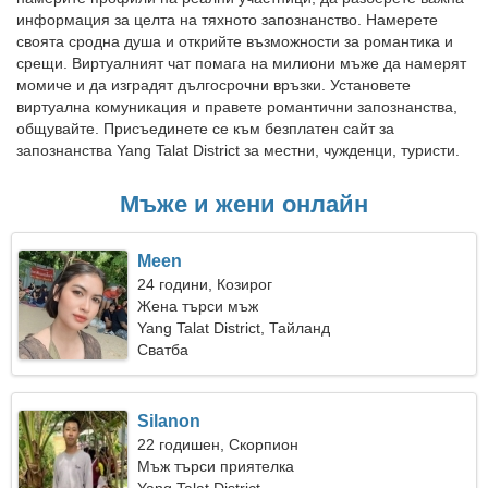
информация за целта на тяхното запознанство. Намерете
своята сродна душа и открийте възможности за романтика и
срещи. Виртуалният чат помага на милиони мъже да намерят
момиче и да изградят дългосрочни връзки. Установете
виртуална комуникация и правете романтични запознанства,
общувайте. Присъединете се към безплатен сайт за
запознанства Yang Talat District за местни, чужденци, туристи.
Мъже и жени онлайн
Meen
24 години, Козирог
Жена търси мъж
Yang Talat District, Тайланд
Сватба
Silanon
22 годишен, Скорпион
Мъж търси приятелка