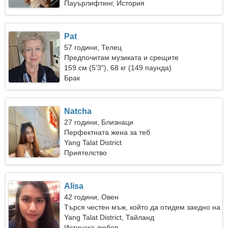
Пауърлифтинг, История
Pat
57 години, Телец
Предпочитам музиката и срещите
159 см (5'3"), 68 кг (149 паунда)
Брак
Natcha
27 години, Близнаци
Перфектната жена за теб
Yang Talat District
Приятелство
Alisa
42 години, Овен
Търся честен мъж, който да отидем заедно на
къмпинг
Yang Talat District, Тайланд
Истинска любов