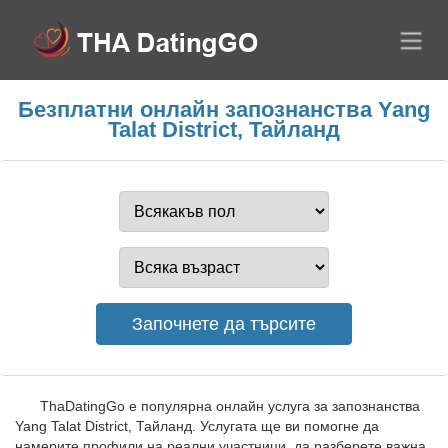
Безплатни онлайн запознанства Yang
Talat District, Тайланд
ThaDatingGo е популярна онлайн услуга за запознанства
Yang Talat District, Тайланд. Услугата ще ви помогне да
намерите профили на реални участници, да разберете важна