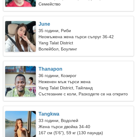
Семейство
June
35 години, Риби
Неомъжена жена търси съпруг 36-42
Yang Talat District
Волейбол, Боулинг
Thanapon
36 години, Козирог
Неженен мъж търси жена
Yang Talat District, Тайланд
Състезание с коли, Разходете се на открито
Tangkwa
33 години, Водолей
Жена търси двойка 34-40
167 см (5'6"), 59 кг (130 паунда)