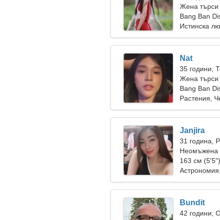
Жена търси
Bang Ban Dis
Истинска л
Nat
35 години, 
Жена търси
Bang Ban Dis
Растения, Ч
Janjira
31 година, 
Неомъжена 
163 см (5'5"
Астрономия
Bundit
42 години, 