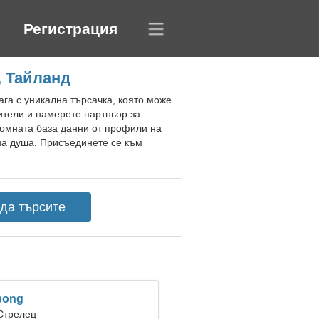
Регистрация
, Тайланд
ага с уникална търсачка, която може
тели и намерете партньор за
ромната база данни от профили на
на душа. Присъединете се към
pong
 Стрелец