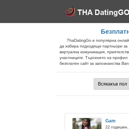
Безплатн
ThaDatingGo е популярна онлайн 
да избира подходящи партньори за
виртуална комуникация, приятелств
участниците. Търсенето на профил 
безплатен сайт за запознанства Bang
Gam
22 годишен,