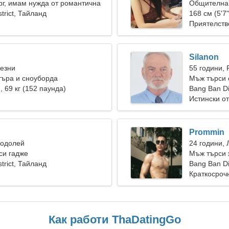
рг, имам нужда от романтична
Общителна 
trict, Тайланд
168 см (5'7"
Приятелств
Silanon
Везни
55 години, 
търа и сноуборда
Мъж търси 
), 69 кг (152 паунда)
Bang Ban Dis
Истински о
Prommin
Водолей
24 години, 
си гадже
Мъж търси 
trict, Тайланд
Bang Ban Di
Краткосроч
Как работи ThaDatingGo