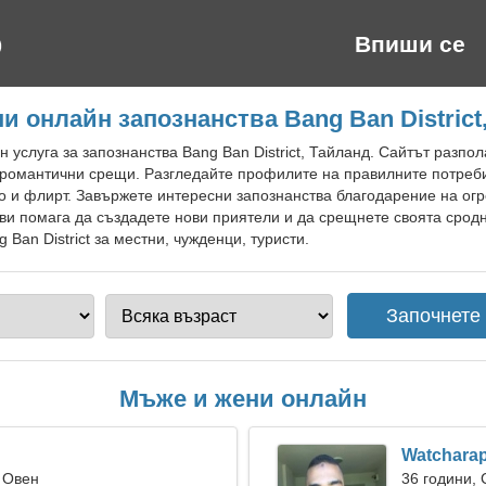
Впиши се
и онлайн запознанства Bang Ban District
услуга за запознанства Bang Ban District, Тайланд. Сайтът разпол
 романтични срещи. Разгледайте профилите на правилните потреби
о и флирт. Завържете интересни запознанства благодарение на ог
ви помага да създадете нови приятели и да срещнете своята срод
 Ban District за местни, чужденци, туристи.
Мъже и жени онлайн
Watchara
 Овен
36 години,