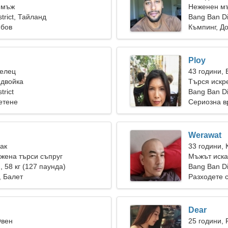
 мъж
Неженен мъ
trict, Тайланд
Bang Ban Dis
юбов
Къмпинг, 
Ploy
Телец
43 години,
 двойка
Търся искр
trict
Bang Ban Di
етене
Сериозна в
Werawat
Рак
33 години, 
жена търси съпруг
Мъжът иска
), 58 кг (127 паунда)
Bang Ban Dis
, Балет
Разходете с
Dear
Овен
25 години, 