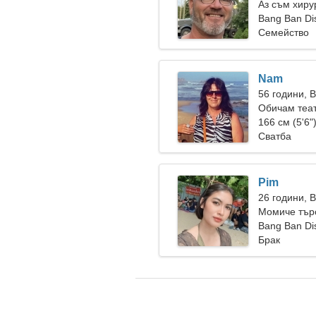
Аз съм хиру
жена
Bang Ban Dis
Семейство
Nam
56 години, 
Обичам теа
166 см (5'6"
Сватба
Pim
26 години, 
Момиче тър
Bang Ban Dis
Брак