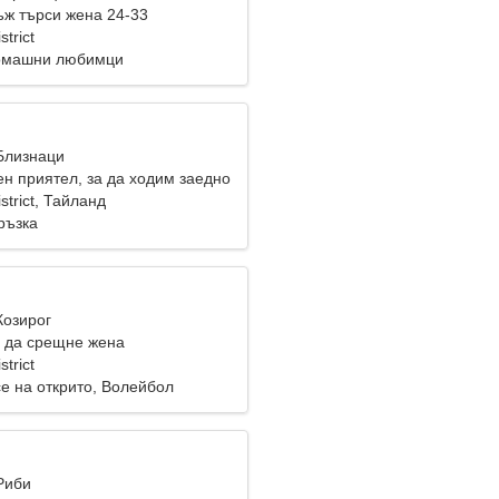
ж търси жена 24-33
trict
Домашни любимци
 Близнаци
ен приятел, за да ходим заедно
strict, Тайланд
ръзка
Козирог
 да срещне жена
trict
е на открито, Волейбол
Риби