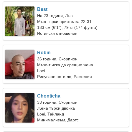
Best
На 23 години, Лъв
Мъж търси приятелка 22-31
183 см (6'1"), 79 кг (174 фунта)
Истински отношения
Robin
36 години, Скорпион
Мъжът иска да срещне жена
Loei
Рисуване по тяло, Растения
Chonticha
33 години, Скорпион
Жена търси двойка
Loei, Тайланд
Минимализъм, Дартс