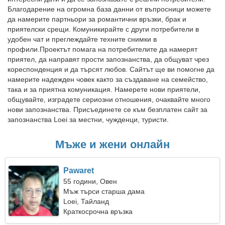
Благодарение на огромна база данни от въпросници можете
да намерите партньори за романтични връзки, брак и
приятелски срещи. Комуникирайте с други потребители в
удобен чат и преглеждайте техните снимки в
профили.Проектът помага на потребителите да намерят
приятел, да направят прости запознанства, да общуват чрез
кореспонденция и да търсят любов. Сайтът ще ви помогне да
намерите надежден човек както за създаване на семейство,
така и за приятна комуникация. Намерете нови приятели,
общувайте, изградете сериозни отношения, очаквайте много
нови запознанства. Присъединете се към безплатен сайт за
запознанства Loei за местни, чужденци, туристи.
Мъже и жени онлайн
Pawaret
55 години, Овен
Мъж търси старша дама
Loei, Тайланд
Краткосрочна връзка