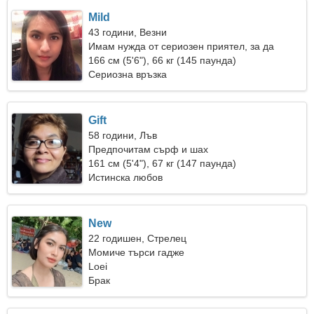
Mild
43 години, Везни
Имам нужда от сериозен приятел, за да
пътуваме заедно
166 см (5'6"), 66 кг (145 паунда)
Сериозна връзка
Gift
58 години, Лъв
Предпочитам сърф и шах
161 см (5'4"), 67 кг (147 паунда)
Истинска любов
New
22 годишен, Стрелец
Момиче търси гадже
Loei
Брак