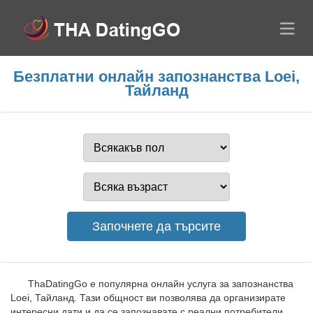
Безплатни онлайн запознанства Loei,
Тайланд
ThaDatingGo е популярна онлайн услуга за запознанства
Loei, Тайланд. Тази общност ви позволява да организирате
интересни дати и да се запознавате с реални потребители.