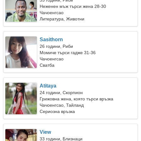
35 години, Риби
Неженен мъж търси жена 28-30
Чачоенгсао
Литература, Животни
Sasithorn
26 години, Риби
Момиче търси гадже 31-36
Чачоенгсао
Сватба
Atitaya
24 години, Скорпион
Грижовна жена, която търси връзка
Чачоенгсао, Тайланд
Сериозна връзка
View
33 години, Близнаци