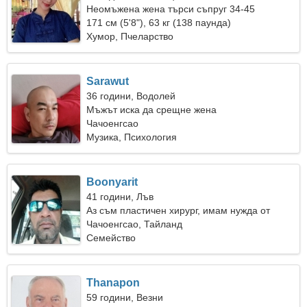
Неомъжена жена търси съпруг 34-45
171 см (5'8"), 63 кг (138 паунда)
Хумор, Пчеларство
Sarawut
36 години, Водолей
Мъжът иска да срещне жена
Чачоенгсао
Музика, Психология
Boonyarit
41 години, Лъв
Аз съм пластичен хирург, имам нужда от
забавна жена
Чачоенгсао, Тайланд
Семейство
Thanapon
59 години, Везни