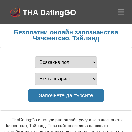
Безплатни онлайн запознанства
Чачоенгсао, Тайланд
ThaDatingGo е популярна онлайн услуга за запознанства
Чачоенгсао, Тайланд. Този сайт позволява на своите
потребители да прилагат уникален алгоритъм за търсене на