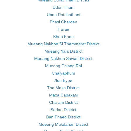
Mueang Surat Thani District
Udon Thani
Ubon Ratchathani
Phasi Charoen
Патая
Khon Kaen
Mueang Nakhon Si Thammarat District
Mueang Yala District
Mueang Nakhon Sawan District
Mueang Chiang Rai
Chaiyaphum
Лоп Бури
Tha Maka District
Маха Сарахам
Cha-am District
Sadao District
Ban Phaeo District
Mueang Mukdahan District