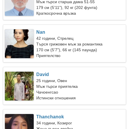
Мъж търси старша дама 51-55
179 см (5'11"), 92 кг (202 фунта)
Краткосрочна връзка
Nan
42 години, Стрелец
Търся грижовен мъж за романтика
170 см (5'7"), 66 кг (145 паунда)
Приятелство
David
25 години, Овен
Мъж търси приятелка
Чачоенгсао
Истински отношения
Thanchanok
34 години, Козирог
Жена търси двойка