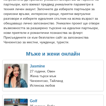
партньори, като вземат предвид уникалните параметри в
техния личен акаунт. Започнете да избирате партньори за
сериозни връзки, интересни срещи, приятни виртуални
разговори и изберете идеалния спътник на всяка възраст за
обещаващо лично запознанство. Уникален проект ще отвори
възможността за разширено търсене на идеални партньори,
нови приятели и романтични познанства за флирт.
Присъединете се към безплатен сайт за запознанства
Чачоенгсао за местни, чужденци, туристи.
Мъже и жени онлайн
Jasmine
27 години, Овен
Жена търси мъж
Чачоенгсао, Тайланд
Истинска любов
Golf