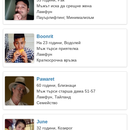
35 години, Рак
Мъжът иска да срещне жена
Ламфун
Пауърлифтинг, Минимализъм
Boonrit
На 23 години, Водолей
Мъж търси приятелка
Ламфун
Краткосрочна връзка
Pawaret
60 години, Близнаци
Мъж търси старша дама 51-57
Ламфун, Тайланд
Семейство
June
32 години, Козирог