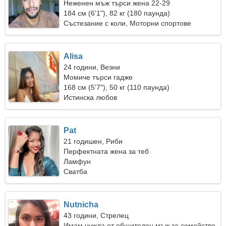
Неженен мъж търси жена 22-29
184 см (6'1"), 82 кг (180 паунда)
Състезание с коли, Моторни спортове
Alisa
24 години, Везни
Момиче търси гадже
168 см (5'7"), 50 кг (110 паунда)
Истинска любов
Pat
21 годишен, Риби
Перфектната жена за теб
Ламфун
Сватба
Nutnicha
43 години, Стрелец
Имам нужда от общителен мъж за семейство