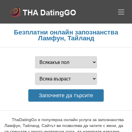
Безплатни онлайн запознанства
Ламфун, Тайланд
ThaDatingGo е популярна онлайн услуга за запознанства
Ламфун, Тайланд. Сайтът ви позволява да чатите с жени, да
се срещате с много интересни хора, да намирате идеални