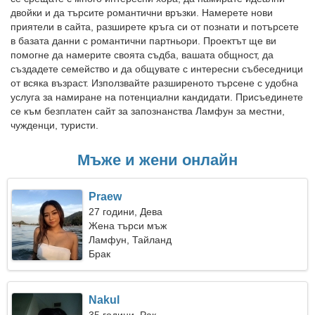
двойки и да търсите романтични връзки. Намерете нови
приятели в сайта, разширете кръга си от познати и потърсете
в базата данни с романтични партньори. Проектът ще ви
помогне да намерите своята съдба, вашата общност, да
създадете семейство и да общувате с интересни събеседници
от всяка възраст. Използвайте разширеното търсене с удобна
услуга за намиране на потенциални кандидати. Присъединете
се към безплатен сайт за запознанства Ламфун за местни,
чужденци, туристи.
Мъже и жени онлайн
Praew
27 години, Дева
Жена търси мъж
Ламфун, Тайланд
Брак
Nakul