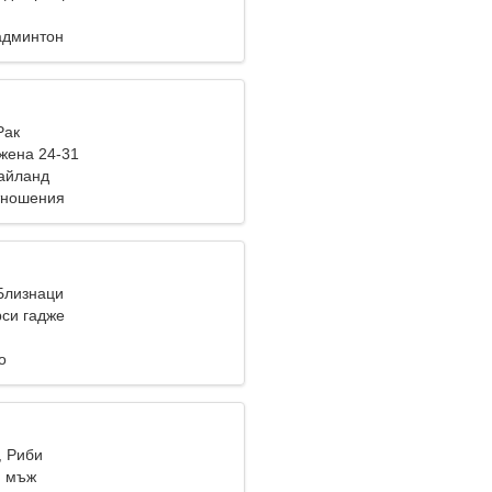
админтон
Рак
жена 24-31
Тайланд
тношения
 Близнаци
си гадже
о
, Риби
и мъж