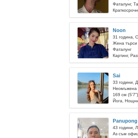
Фаталунг, Т
Краткосрочн
Noon
31 година, 
Жена търси 
Фаталунг
Картинг, Раз
Sai
33 години, 
Неомъжена ж
169 см (5'7"
Йога, Нощни
Panupong
43 години, 
Аз съм офиц