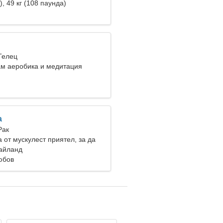
), 49 кг (108 паунда)
Телец
м аеробика и медитация
a
Рак
 от мускулест приятел, за да
но
Тайланд
юбов