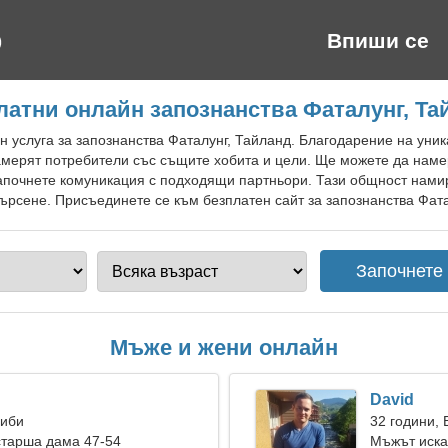
Впиши се
латни онлайн запознанства Фаталунг, Та
 услуга за запознанства Фаталунг, Тайланд. Благодарение на уник
амерят потребители със същите хобита и цели. Ще можете да наме
започнете комуникация с подходящи партньори. Тази общност нами
ърсене. Присъединете се към безплатен сайт за запознанства Фата
Мъже и жени онлайн
David
Риби
32 години,
старша дама 47-54
Мъжът иска