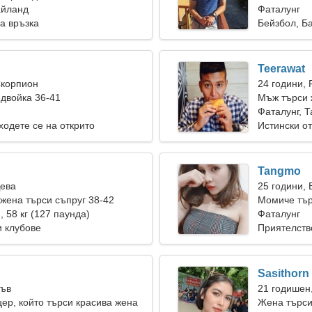
айланд
Фаталунг
а връзка
Бейзбол, Б
Teerawat
Скорпион
24 години, 
двойка 36-41
Мъж търси 
Фаталунг, 
ходете се на открито
Истински о
Tangmo
Дева
25 години,
ена търси съпруг 38-42
Момиче тър
), 58 кг (127 паунда)
Фаталунг
 клубове
Приятелств
Sasithorn
Лъв
21 годишен
ер, който търси красива жена
Жена търс