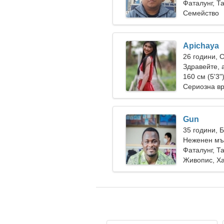
Фаталунг, Т
Семейство
Apichaya
26 години, 
Здравейте, 
160 см (5'3"
Сериозна в
Gun
35 години, 
Неженен мъ
Фаталунг, Т
Живопис, Х