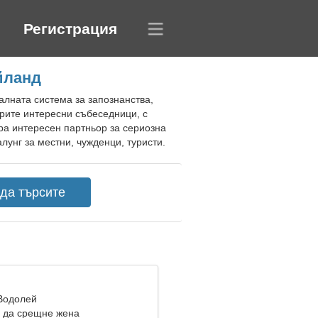
Регистрация
йланд
алната система за запознанства,
рите интересни събеседници, с
ра интересен партньор за сериозна
лунг за местни, чужденци, туристи.
 Водолей
 да срещне жена