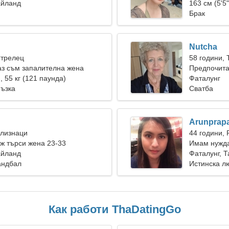
айланд
163 см (5'5"
Брак
Nutcha
Стрелец
58 години, 
аз съм запалителна жена
Предпочита
), 55 кг (121 паунда)
Фаталунг
ръзка
Сватба
Arunprap
Близнаци
44 години, 
ж търси жена 23-33
Имам нужда
айланд
ходим заед
Фаталунг, 
андбал
Истинска л
Как работи ThaDatingGo