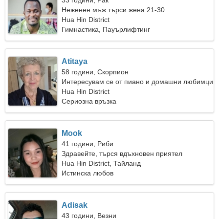
33 години, Рак
Неженен мъж търси жена 21-30
Hua Hin District
Гимнастика, Пауърлифтинг
Atitaya
58 години, Скорпион
Интересувам се от пиано и домашни любимци
Hua Hin District
Сериозна връзка
Mook
41 години, Риби
Здравейте, търся вдъхновен приятел
Hua Hin District, Тайланд
Истинска любов
Adisak
43 години, Везни