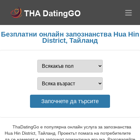
Безплатни онлайн запознанства Hua Hin
District, Тайланд
ThaDatingGo е популярна онлайн услуга за запознанства
Hua Hin District, Тайланд. Проектът помага на потребителите
да се намерят и да започнат романтична връзка. Разговаряйте