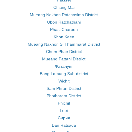
Pakkret
Chiang Mai
Mueang Nakhon Ratchasima District
Ubon Ratchathani
Phasi Charoen
Khon Kaen
Mueang Nakhon Si Thammarat District
Chum Phae District
Mueang Pattani District
Фаталунг
Bang Lamung Sub-district
Wichit
Sam Phran District
Photharam District
Phichit
Loei
Сирия
Ban Ratsada