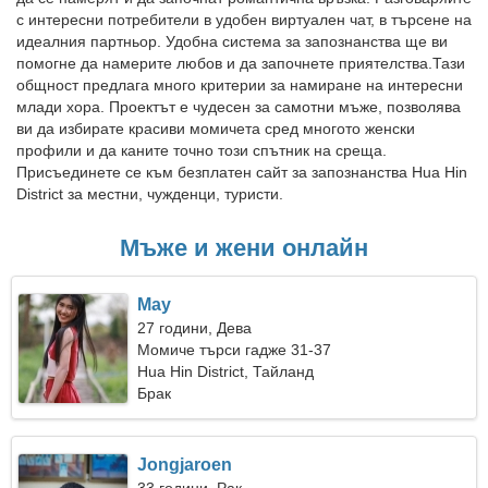
с интересни потребители в удобен виртуален чат, в търсене на
идеалния партньор. Удобна система за запознанства ще ви
помогне да намерите любов и да започнете приятелства.Тази
общност предлага много критерии за намиране на интересни
млади хора. Проектът е чудесен за самотни мъже, позволява
ви да избирате красиви момичета сред многото женски
профили и да каните точно този спътник на среща.
Присъединете се към безплатен сайт за запознанства Hua Hin
District за местни, чужденци, туристи.
Мъже и жени онлайн
May
27 години, Дева
Момиче търси гадже 31-37
Hua Hin District, Тайланд
Брак
Jongjaroen