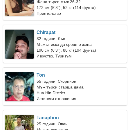
Жена търси мъж 26-32
172 см (5'8"), 52 кг (114 фунта)
Приятелство
Chirapat
32 години, Лъв
Мъжът иска да срещне жена
190 см (6'3"), 88 кг (194 фунта)
Изкуство, Туризъм
Ton
55 години, Скорпион
Мъж търси старша дама
Hua Hin District
Истински отношения
Tanaphon
25 години, Овен
Мъж търси жена