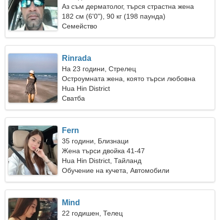
Аз съм дерматолог, търся страстна жена
182 см (6'0"), 90 кг (198 паунда)
Семейство
Rinrada
На 23 години, Стрелец
Остроумната жена, която търси любовна
връзка
Hua Hin District
Сватба
Fern
35 години, Близнаци
Жена търси двойка 41-47
Hua Hin District, Тайланд
Обучение на кучета, Автомобили
Mind
22 годишен, Телец