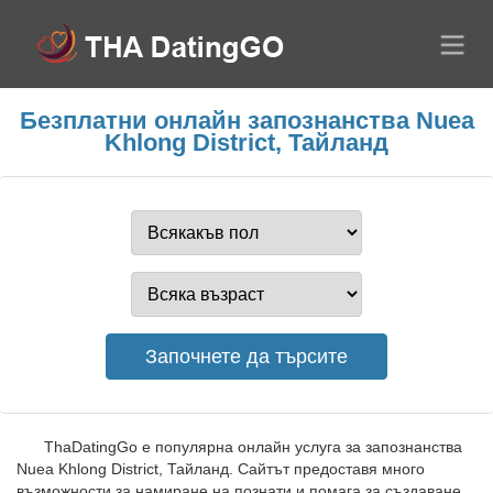
Безплатни онлайн запознанства Nuea
Khlong District, Тайланд
ThaDatingGo е популярна онлайн услуга за запознанства
Nuea Khlong District, Тайланд. Сайтът предоставя много
възможности за намиране на познати и помага за създаване