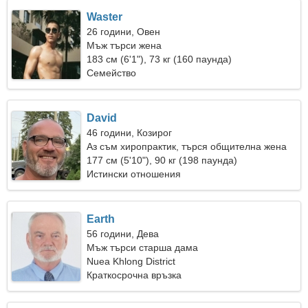
Waster
26 години, Овен
Мъж търси жена
183 см (6'1"), 73 кг (160 паунда)
Семейство
David
46 години, Козирог
Аз съм хиропрактик, търся общителна жена
177 см (5'10"), 90 кг (198 паунда)
Истински отношения
Earth
56 години, Дева
Мъж търси старша дама
Nuea Khlong District
Краткосрочна връзка