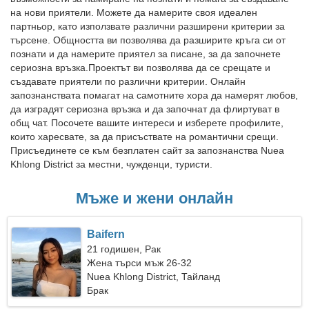
на нови приятели. Можете да намерите своя идеален
партньор, като използвате различни разширени критерии за
търсене. Общността ви позволява да разширите кръга си от
познати и да намерите приятел за писане, за да започнете
сериозна връзка.Проектът ви позволява да се срещате и
създавате приятели по различни критерии. Онлайн
запознанствата помагат на самотните хора да намерят любов,
да изградят сериозна връзка и да започнат да флиртуват в
общ чат. Посочете вашите интереси и изберете профилите,
които харесвате, за да присъствате на романтични срещи.
Присъединете се към безплатен сайт за запознанства Nuea
Khlong District за местни, чужденци, туристи.
Мъже и жени онлайн
Baifern
21 годишен, Рак
Жена търси мъж 26-32
Nuea Khlong District, Тайланд
Брак