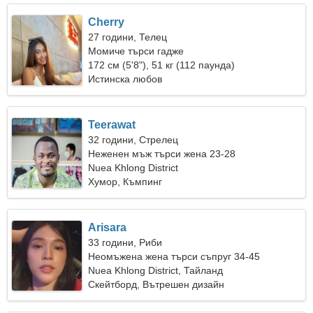
Cherry
27 години, Телец
Момиче търси гадже
172 см (5'8"), 51 кг (112 паунда)
Истинска любов
Teerawat
32 години, Стрелец
Неженен мъж търси жена 23-28
Nuea Khlong District
Хумор, Къмпинг
Arisara
33 години, Риби
Неомъжена жена търси съпруг 34-45
Nuea Khlong District, Тайланд
Скейтборд, Вътрешен дизайн