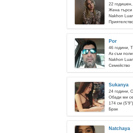
22 годишен,
Жена търси
Nakhon Luang
Приятелств
Por
46 години, 
Аз съм поли
жена
Nakhon Luang
Семейство
Sukanya
24 години, 
Обади ми се
174 см (5'9"
Брак
Natchaya