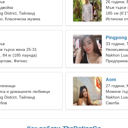
Лъв
26 години,
 двойка
Мъж търси 
 District, Тайланд
185 см (6'1"
о, Класическа музика
Истински о
Pingpong
Лъв
33 години, 
ж търси жена 25-31
Неомъжена 
), 84 кг (185 паунда)
Nakhon Luan
ртове, Фитнес
Предприема
Aom
Близнаци
27 години, 
иса и домашните любимци
Момиче тър
 District, Тайланд
Nakhon Luan
юбов
Сватба