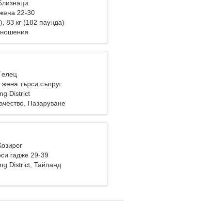
 Близнаци
жена 22-30
), 83 кг (182 паунда)
тношения
Телец
жена търси съпруг
g District
чество, Пазаруване
Козирог
си гадже 29-39
g District, Тайланд