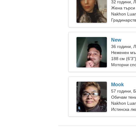
32 години, 
Жена търси
Nakhon Luang
Градинарств
New
36 години, 
Неженен мъ
188 см (6'3"
Моторни спо
Mook
57 години, 
Обичам тен
Nakhon Luang
Истинска л