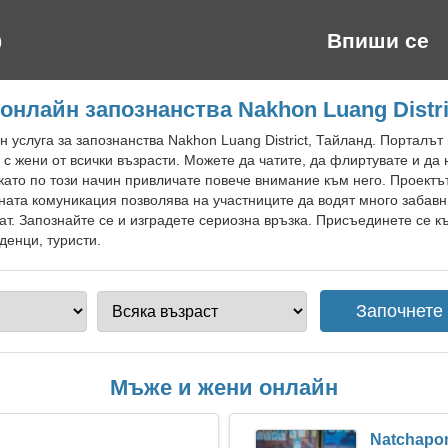
Впиши се
онлайн запознанства Nakhon Luang Distri
 услуга за запознанства Nakhon Luang District, Тайланд. Порталът
с жени от всички възрасти. Можете да чатите, да флиртувате и да
като по този начин привличате повече внимание към него. Проектъ
ната комуникация позволява на участниците да водят много забавн
т. Запознайте се и изградете сериозна връзка. Присъединете се к
жденци, туристи.
Мъже и жени онлайн
Natchapo