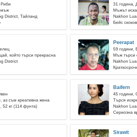
 Риби
31 година, 
 мъж
Мъжът иска
 District, Тайланд
Nakhon Luan
о
Бейс скоко
Peerapat
Телец
59 години,
цай, който търси прекрасна
Мъж търси 
 District
Nakhon Luan
Краткосроч
Baifern
Овен
45 години,
, аз съм креативна жена
Търся искр
), 52 кг (114 фунта)
Nakhon Luan
Сериозна в
Sirawit