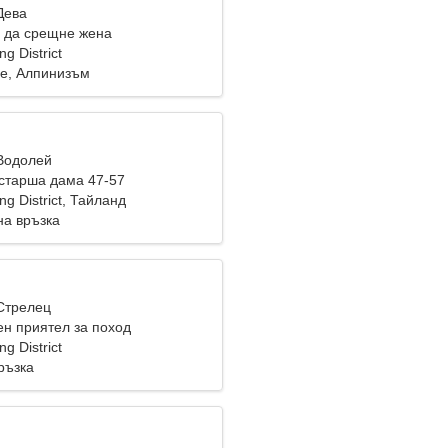
Дева
 да срещне жена
g District
ве, Алпинизъм
 Водолей
старша дама 47-57
g District, Тайланд
на връзка
 Стрелец
ен приятел за поход
g District
ръзка