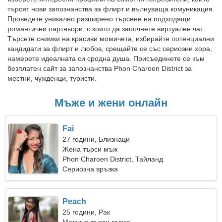
търсят нови запознанства за флирт и вълнуваща комуникация.
Проведете уникално разширено търсене на подходящи
романтични партньори, с които да започнете виртуален чат.
Търсете снимки на красиви момичета, избирайте потенциални
кандидати за флирт и любов, срещайте се със сериозни хора,
намерете идеалната си сродна душа. Присъединете се към
безплатен сайт за запознанства Phon Charoen District за
местни, чужденци, туристи.
Мъже и жени онлайн
Fai
27 години, Близнаци
Жена търси мъж
Phon Charoen District, Тайланд
Сериозна връзка
Peach
25 години, Рак