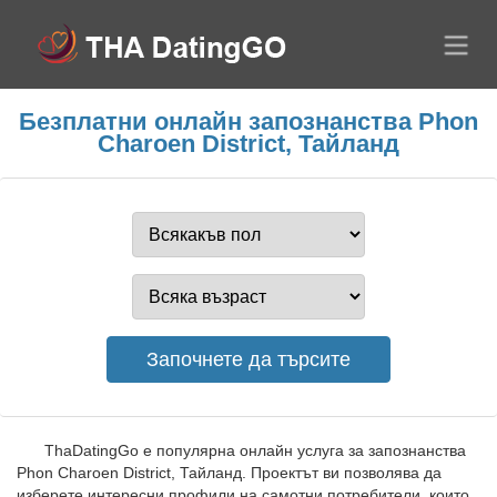
Безплатни онлайн запознанства Phon
Charoen District, Тайланд
ThaDatingGo е популярна онлайн услуга за запознанства
Phon Charoen District, Тайланд. Проектът ви позволява да
изберете интересни профили на самотни потребители, които