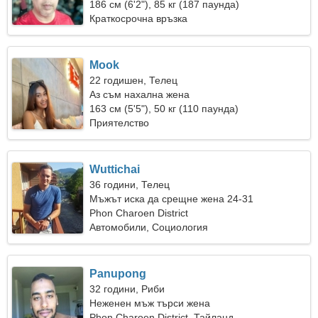
186 см (6'2"), 85 кг (187 паунда)
Краткосрочна връзка
Mook
22 годишен, Телец
Аз съм нахална жена
163 см (5'5"), 50 кг (110 паунда)
Приятелство
Wuttichai
36 години, Телец
Мъжът иска да срещне жена 24-31
Phon Charoen District
Автомобили, Социология
Panupong
32 години, Риби
Неженен мъж търси жена
Phon Charoen District, Тайланд