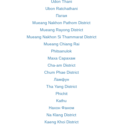
Udon Thani
Ubon Ratchathani
Патая
Mueang Nakhon Pathom District
Mueang Rayong District
Mueang Nakhon Si Thammarat District
Mueang Chiang Rai
Phitsanulok
Маха Сарахам
Cha-am District
Chum Phae District
Ламфун
Tha Yang District
Phichit
Kathu
Нахон Фаном
Na Klang District
Kaeng Khoi District