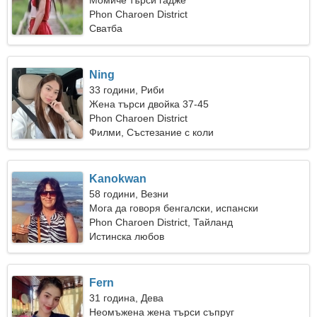
Момиче търси гадже
Phon Charoen District
Сватба
Ning
33 години, Риби
Жена търси двойка 37-45
Phon Charoen District
Филми, Състезание с коли
Kanokwan
58 години, Везни
Мога да говоря бенгалски, испански
Phon Charoen District, Тайланд
Истинска любов
Fern
31 година, Дева
Неомъжена жена търси съпруг